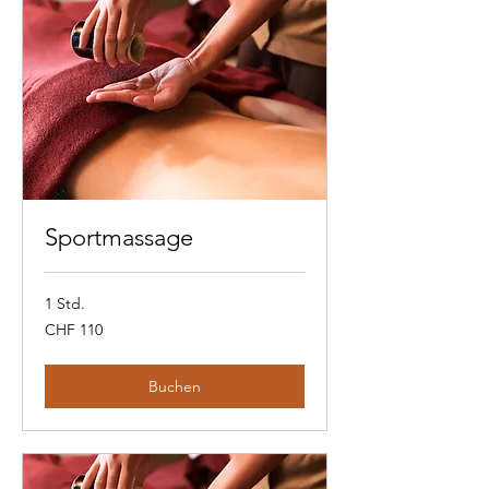
Sportmassage
1 Std.
110
CHF 110
Schweizer
Franken
Buchen