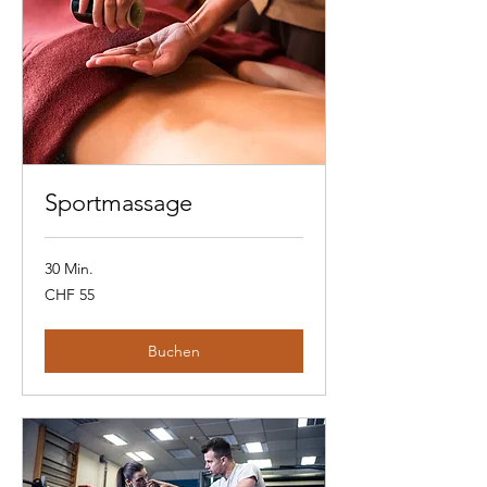
Sportmassage
30 Min.
55
CHF 55
Schweizer
Franken
Buchen