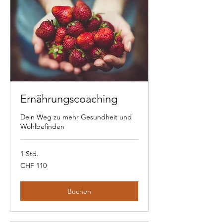
Ernährungscoaching
Dein Weg zu mehr Gesundheit und
Wohlbefinden
1 Std.
110
CHF 110
Schweizer
Franken
Buchen