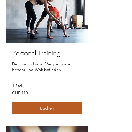
Personal Training
Dein individueller Weg zu mehr
Fitness und Wohlbefinden
1 Std.
110
CHF 110
Schweizer
Franken
Buchen