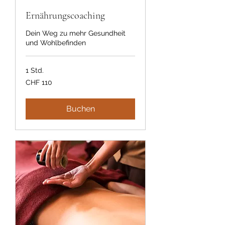
Ernährungscoaching
Dein Weg zu mehr Gesundheit
und Wohlbefinden
1 Std.
110
CHF 110
Schweizer
Franken
Buchen