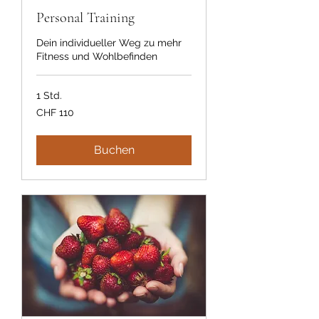
Personal Training
Dein individueller Weg zu mehr
Fitness und Wohlbefinden
1 Std.
110
CHF 110
Schweizer
Franken
Buchen