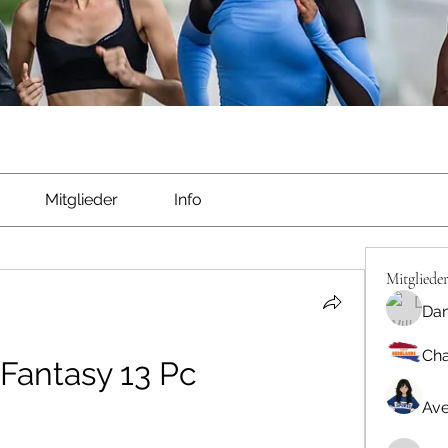
Mitglieder
Info
Mitgliede
Dan
Cha
 Fantasy 13 Pc
Ave