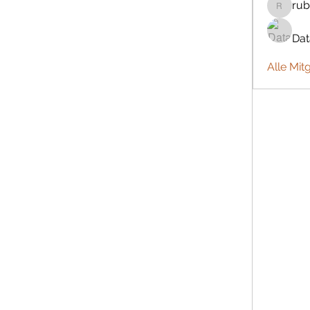
rub
rubbywa
Da
Alle Mit