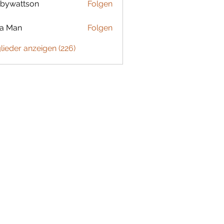
bywattson
Folgen
ttson
ta Man
Folgen
glieder anzeigen (226)