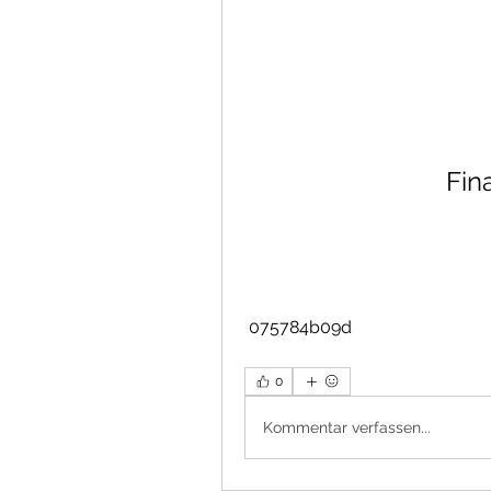
Fin
 075784b09d
0
Kommentar verfassen...