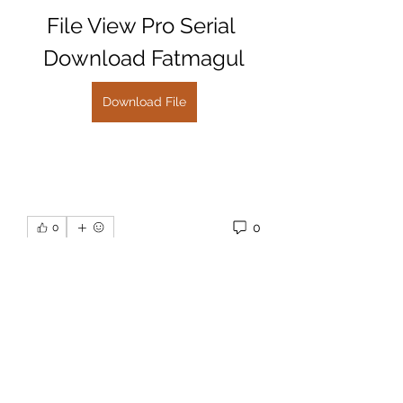
File View Pro Serial 
Download Fatmagul
Download File
0
0
Write a comment...
Info
Willkommen in der Gruppe! Hier
können Sie sich mit anderen M
...
Weiterlesen