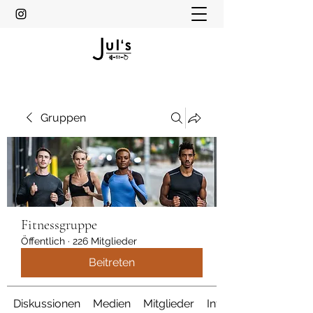
Gruppen
Fitnessgruppe
Öffentlich
·
226 Mitglieder
Beitreten
Diskussionen
Medien
Mitglieder
Info