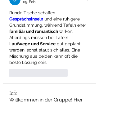
09. Feb.
Runde Tische schaffen 
Gesprächsinseln
und eine ruhigere 
Grundstimmung, während Tafeln eher 
familiär und romantisch
 wirken. 
Allerdings müssen bei Tafeln 
Laufwege und Service
 gut geplant 
werden, sonst staut sich alles. Eine 
Mischung aus beiden kann oft die 
beste Lösung sein.
Gefällt mir
Antworten
Info
Willkommen in der Gruppe! Hier
können Sie sich mit anderen M
...
Weiterlesen
Mitglieder