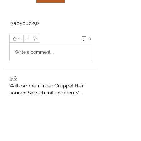
 3ab5b0c292
0
0
Write a comment...
Info
Willkommen in der Gruppe! Hier
können Sie sich mit anderen M
...
Weiterlesen
Mitglieder
Dan Wilkerson
Folgen