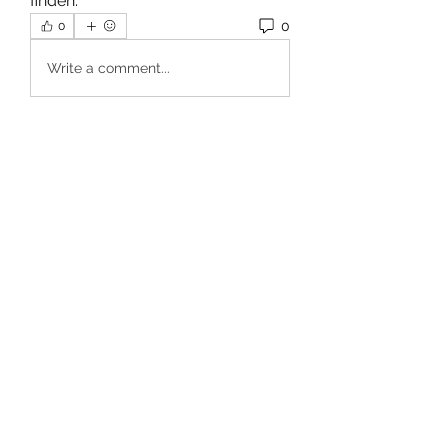
finden.
0
0
Write a comment...
Info
Willkommen in der Gruppe! Hier
können Sie sich mit anderen M
...
Weiterlesen
Mitglieder
Dan Wilkerson
Folgen
Chat Nederlands
Folgen
Avellyne Sherman
Folgen
rubbywattson
Folgen