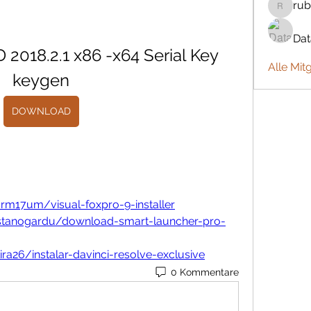
rub
rubbywa
Da
2018.2.1 x86 -x64 Serial Key 
Alle Mit
keygen
DOWNLOAD
rm17um/visual-foxpro-9-installer
stanogardu/download-smart-launcher-pro-
ra26/instalar-davinci-resolve-exclusive
0 Kommentare