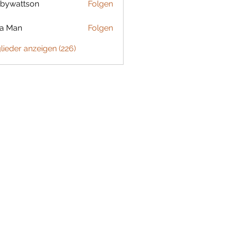
bywattson
Folgen
ttson
ta Man
Folgen
glieder anzeigen (226)