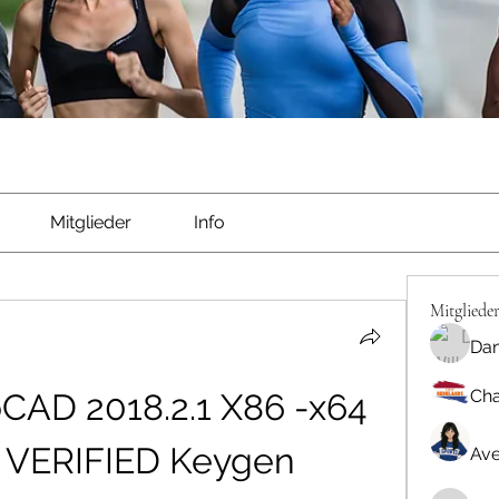
Mitglieder
Info
Mitgliede
Dan
Cha
CAD 2018.2.1 X86 -x64 
y VERIFIED Keygen
Ave