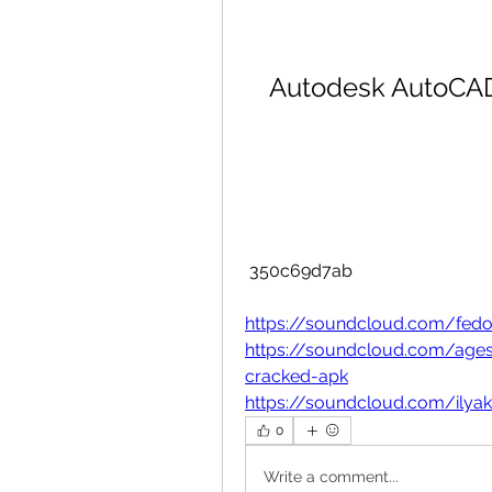
Autodesk AutoCAD 
 350c69d7ab
https://soundcloud.com/fedo
https://soundcloud.com/age
cracked-apk
https://soundcloud.com/ilyaki
0
Write a comment...