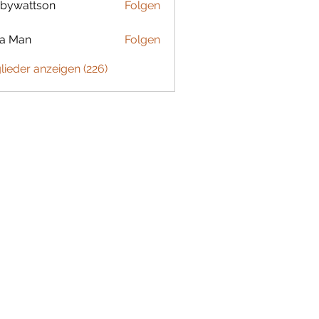
bywattson
Folgen
ttson
ta Man
Folgen
glieder anzeigen (226)