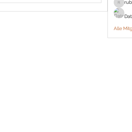
rub
rubbywa
Da
Alle Mit