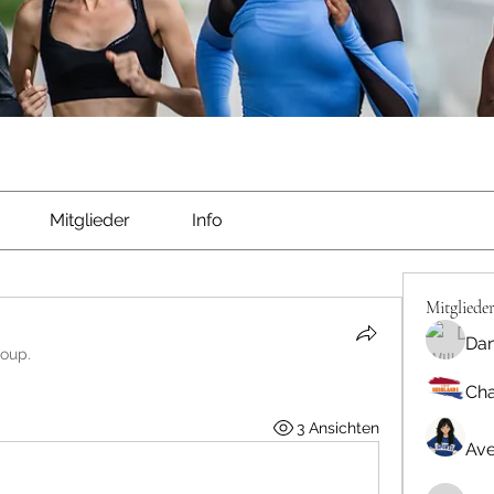
Mitglieder
Info
Mitgliede
Dan
roup.
Cha
3 Ansichten
Ave