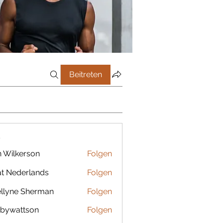
Beitreten
r
 Wilkerson
Folgen
t Nederlands
Folgen
llyne Sherman
Folgen
bywattson
Folgen
ttson