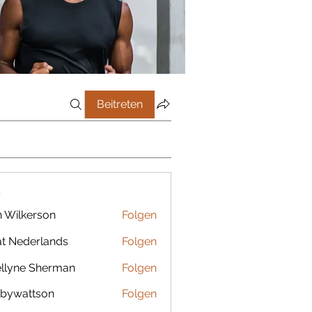
Beitreten
r
 Wilkerson
Folgen
t Nederlands
Folgen
llyne Sherman
Folgen
bywattson
Folgen
ttson