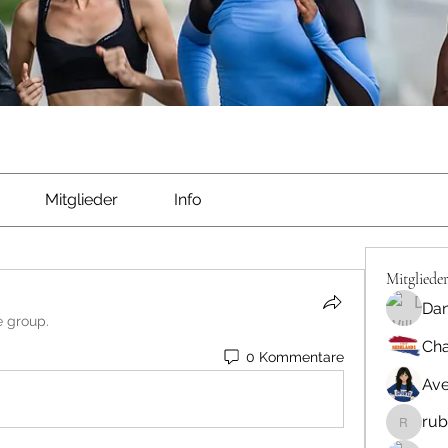
Mitglieder
Info
Mitgliede
Dan
e group.
Cha
0 Kommentare
Ave
rub
rubbywa