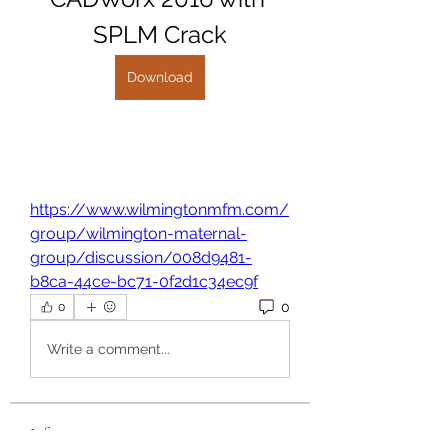
SPLM Crack
Download
https://www.wilmingtonmfm.com/
group/wilmington-maternal-
group/discussion/008d9481-
b8ca-44ce-bc71-0f2d1c34ec9f
0
0
Write a comment...
Info