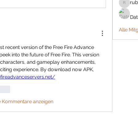
rub
rubbywa
Da
Alle Mit
t recent version of the Free Fire Advance 
peek into the future of Free Fire. This version 
characters, and gameplay enhancements, 
xciting experience. By download now APK, 
efireadvanceservers.net/
orten
e Kommentare anzeigen