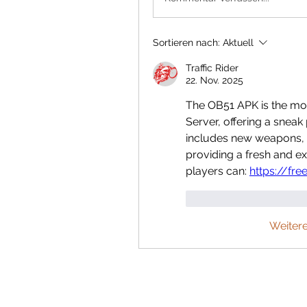
Sortieren nach:
Aktuell
Traffic Rider
22. Nov. 2025
The OB51 APK is the mos
Server, offering a sneak 
includes new weapons, 
providing a fresh and e
players can: 
https://fre
Gefällt mir
Antw
Weiter