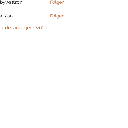
bywattson
Folgen
ttson
ta Man
Folgen
glieder anzeigen (226)