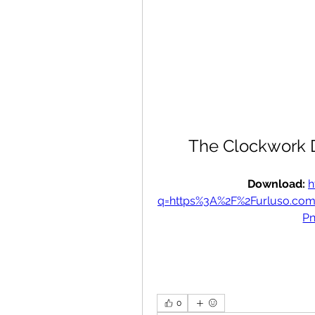
The Clockwork 
Download: 
h
q=https%3A%2F%2Furluso.c
P
0