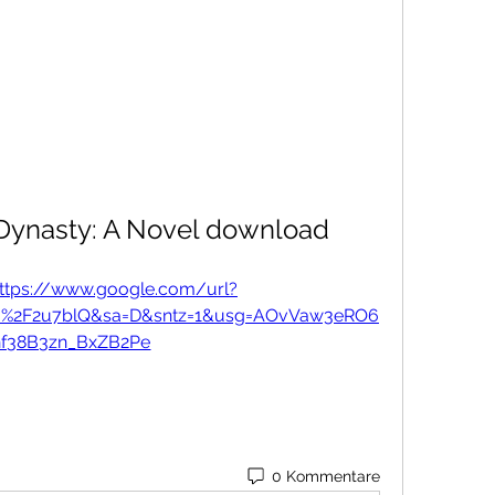
Dynasty: A Novel download
ttps://www.google.com/url?
om%2F2u7blQ&sa=D&sntz=1&usg=AOvVaw3eRO6
nf38B3zn_BxZB2Pe
0 Kommentare