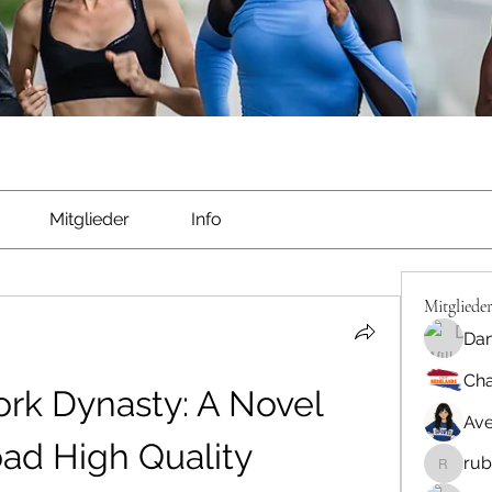
Mitglieder
Info
Mitgliede
Dan
Cha
rk Dynasty: A Novel 
Ave
ad High Quality
rub
rubbywa