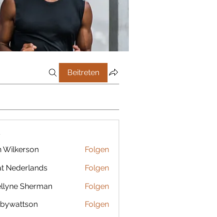
Beitreten
r
 Wilkerson
Folgen
t Nederlands
Folgen
llyne Sherman
Folgen
bywattson
Folgen
ttson