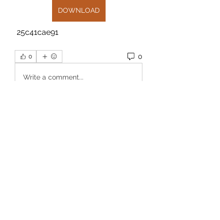
DOWNLOAD
 25c41cae91
0
0
Write a comment...
Info
Willkommen in der Gruppe! Hier
können Sie sich mit anderen M
...
Weiterlesen
Mitglieder
Dan Wilkerson
Folgen
Chat Nederlands
Folgen