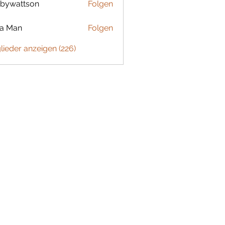
bywattson
Folgen
ttson
ta Man
Folgen
glieder anzeigen (226)