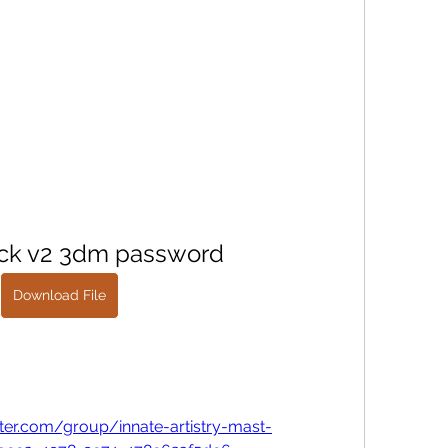
rack v2 3dm password
Download File
ster.com/group/innate-artistry-mast-