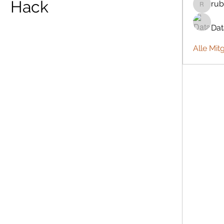
Hack
rub
rubbywa
Da
Alle Mit