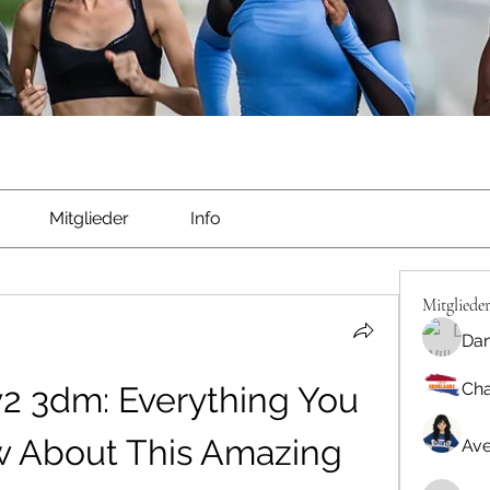
Mitglieder
Info
Mitgliede
Dan
Cha
v2 3dm: Everything You 
 About This Amazing 
Ave