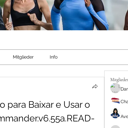
Mitglieder
Info
Mitgliede
Dan
Cha
 para Baixar e Usar o 
ommander.v6.55a.READ-
Ave