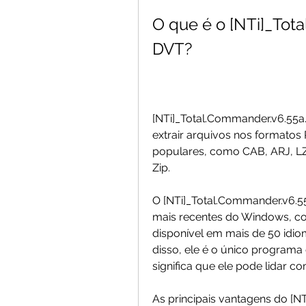
O que é o [NTi]_To
DVT?
[NTi]_Total.Commander.v6.55a
extrair arquivos nos formatos 
populares, como CAB, ARJ, LZH
Zip.
O [NTi]_Total.Commander.v6.5
mais recentes do Windows, co
disponível em mais de 50 idiom
disso, ele é o único program
significa que ele pode lidar 
As principais vantagens do [