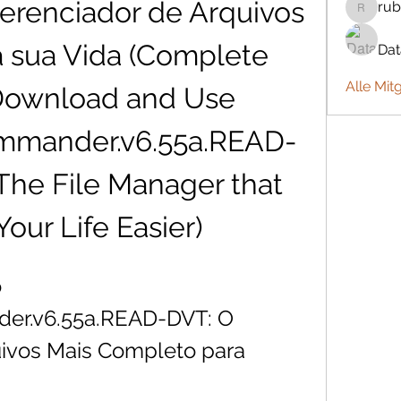
erenciador de Arquivos 
rub
rubbywa
a sua Vida (Complete 
Da
Alle Mit
Download and Use 
ommander.v6.55a.READ-
The File Manager that 
our Life Easier)
 
der.v6.55a.READ-DVT: O 
ivos Mais Completo para 