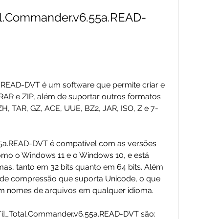
tal.Commander.v6.55a.READ-
.READ-DVT é um software que permite criar e 
RAR e ZIP, além de suportar outros formatos 
, TAR, GZ, ACE, UUE, BZ2, JAR, ISO, Z e 7-
5a.READ-DVT é compatível com as versões 
mo o Windows 11 e o Windows 10, e está 
as, tanto em 32 bits quanto em 64 bits. Além 
a de compressão que suporta Unicode, o que 
com nomes de arquivos em qualquer idioma.
NTi]_Total.Commander.v6.55a.READ-DVT são: