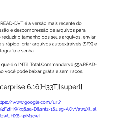
.READ-DVT é a versão mais recente do 
ão e descompressão de arquivos para 
reduzir o tamanho dos seus arquivos, enviar 
 rápido, criar arquivos autoextraíveis (SFX) e 
ografia e senha.
o que é o [NTi]_Total.Commander.v6.55a.READ-
 você pode baixar grátis e sem riscos.
erprise 6.16[H33T][superl]
ttps://www.google.com/url?
m%2F2tHWkq&sa=D&sntz=1&usg=AOvVaw2Xl_al
zwUHX8-9xM1cwI