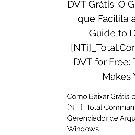
DVT Grátis: O G
que Facilita 
Guide to 
[NTi]_Total.C
DVT for Free: 
Makes Y
Como Baixar Grátis o
[NTi]_Total.Comman
Gerenciador de Arqu
Windows