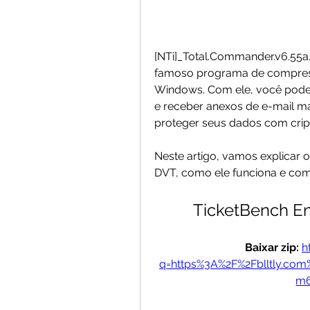
[NTi]_Total.Commander.v6.55a
famoso programa de compress
Windows. Com ele, você pode 
e receber anexos de e-mail mais
proteger seus dados com cript
Neste artigo, vamos explicar 
DVT, como ele funciona e como
TicketBench Ent
Baixar zip: 
h
q=https%3A%2F%2Fblltly.co
m6