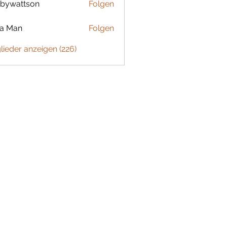
bywattson
Folgen
ttson
ta Man
Folgen
glieder anzeigen (226)