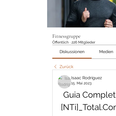
Fitnessgruppe
Öffentlich
·
226 Mitglieder
Diskussionen
Medien
Zurück
Isaac Rodriguez
15. Mai 2023
Guia Completo
[NTi]_Total.C