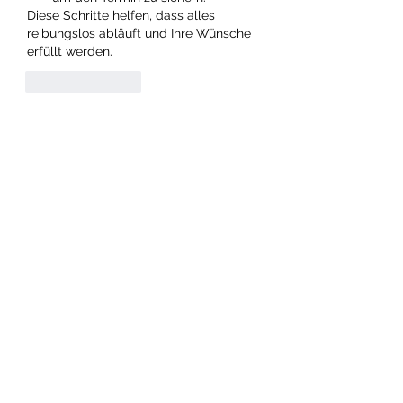
Diese Schritte helfen, dass alles 
reibungslos abläuft und Ihre Wünsche 
erfüllt werden.
Like
Reply
Info
Willkommen in der Gruppe! Hier
können Sie sich mit anderen M
...
Weiterlesen
Mitglieder
Dan Wilkerson
Folgen
Chat Nederlands
Folgen
Avellyne Sherman
Folgen
rubbywattson
Folgen