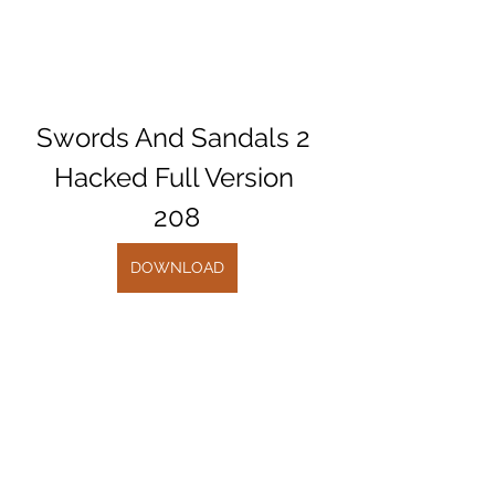
Swords And Sandals 2 
Hacked Full Version 
208
DOWNLOAD
0
0
Write a comment...