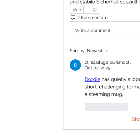
und stabile Sicherheit spezi
0
2 Kommentare
Write a comment...
Sort by:
Newest
clinicalluge punishdoll
Oct 02, 2025
Dordle
 has quietly slipp
short, challenging format
a steaming mug.
Like
Reply
Sh