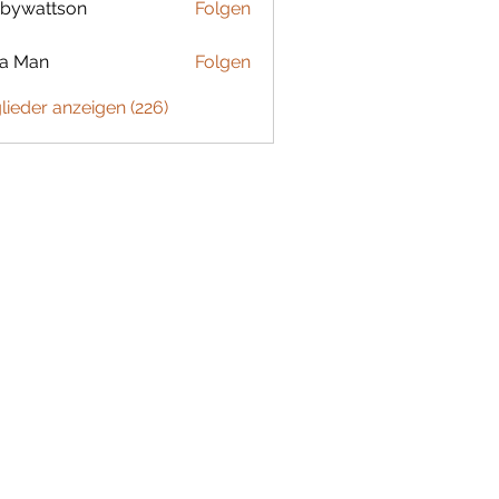
bywattson
Folgen
ttson
ta Man
Folgen
glieder anzeigen (226)