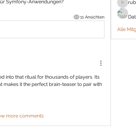
ell für Symfony-Anwendungen?
rub
rubbywa
Da
11 Ansichten
Alle Mit
ed into that ritual for thousands of players. Its 
 makes it the perfect brain-teaser to pair with 
ow more comments