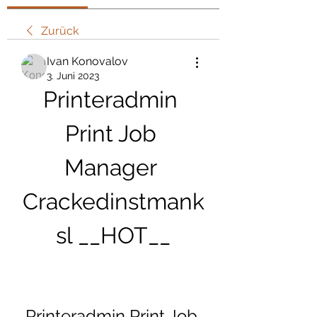
Zurück
Ivan Konovalov
3. Juni 2023
Printeradmin 
Print Job 
Manager 
Crackedinstmank
sl __HOT__
Printeradmin Print Job 