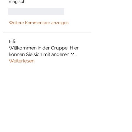
magisch.
Gefällt mir
Antworten
Weitere Kommentare anzeigen
Info
Willkommen in der Gruppe! Hier
können Sie sich mit anderen M
...
Weiterlesen
Mitglieder
Dan Wilkerson
Folgen
Chat Nederlands
Folgen
Avellyne Sherman
Folgen
rubbywattson
Folgen
rubbywattson