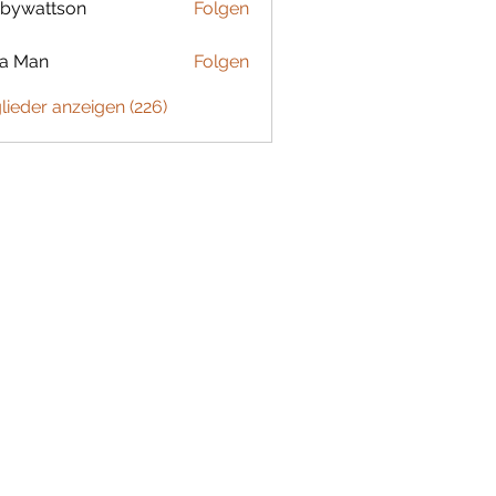
bywattson
Folgen
ttson
ta Man
Folgen
glieder anzeigen (226)