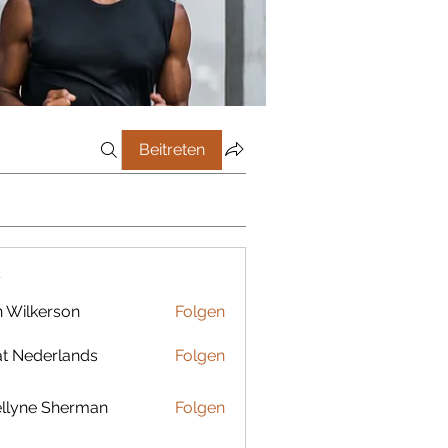
Beitreten
r
 Wilkerson
Folgen
t Nederlands
Folgen
llyne Sherman
Folgen