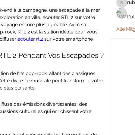
rub
rubbywa
k-end à la campagne, une escapade à la mer, 
Da
ploration en ville, écouter RTL 2 sur votre 
voyage encore plus agréable. Avec sa 
Alle Mit
rock, RTL 2 est la station idéale pour vous 
iffuser 
ecouter rtl2
 sur votre smartphone 
 RTL 2 Pendant Vos Escapades ?
ion de hits pop-rock, allant des classiques 
tte diversité musicale peut transformer votre 
e plus plaisante.
ffuse des émissions divertissantes, des 
scussions culturelles qui enrichissent votre 
ouvelles et événements tout en profitant de 