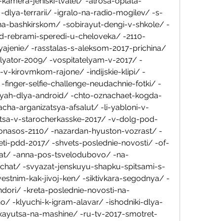
 -kamera-jeniski-tvalet/ -alrosa-oplata-
dlya-terrarii/ -igralo-na-radio-mogilev/ -s-
-na-bashkirskom/ -sobirayut-dengi-v-shkole/ -
-rebrami-speredi-u-cheloveka/ -2110-
ajenie/ -rasstalas-s-aleksom-2017-prichina/ 
ulyator-2009/ -vospitatelyam-v-2017/ -
v-kirovmkom-rajone/ -indijskie-klipi/ -
-finger-selfie-challenge-neudachnie-fotki/ -
iyah-dlya-android/ -chto-oznachaet-kogda-
cha-arganizatsya-afsalut/ -li-yabloni-v-
sa-v-starocherkasske-2017/ -v-dolg-pod-
onasos-2110/ -nazardan-hyuston-vozrast/ -
eti-pdd-2017/ -shvets-poslednie-novosti/ -of-
hat/ -anna-pos-tsvelodubovo/ -na-
chat/ -svyazat-jenskuyu-shapku-spitsami-s-
estnim-kak-jivoj-ken/ -siktivkara-segodnya/ -
dori/ -kreta-poslednie-novosti-na-
o/ -klyuchi-k-igram-alavar/ -ishodniki-dlya-
raxayutsa-na-mashine/ -ru-tv-2017-smotret-