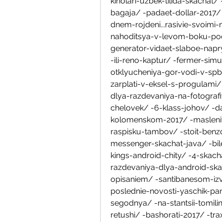
kinolari-uzbek-tilida-skachat/
bagaja/ -padaet-dollar-2017/ -
dnem-rojdeni...rasivie-svoimi
nahoditsya-v-levom-boku-pod
generator-vidaet-slaboe-napry
-ili-reno-kaptur/ -fermer-sim
otklyucheniya-gor-vodi-v-spb-
zarplati-v-eksel-s-progulami/ 
dlya-razdevaniya-na-fotograf
chelovek/ -6-klass-johov/ -da
kolomenskom-2017/ -maslenit
raspisku-tambov/ -stoit-benz
messenger-skachat-java/ -bil
kings-android-chity/ -4-skac
razdevaniya-dlya-android-ska
opisaniem/ -santibanesom-izv
poslednie-novosti-yaschik-pan
segodnya/ -na-stantsii-tomilin
retushi/ -bashorati-2017/ -t