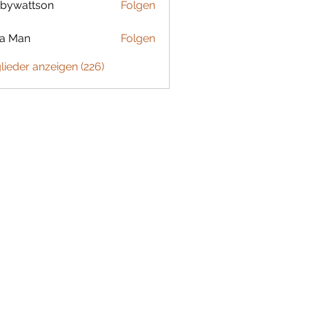
bywattson
Folgen
ttson
ta Man
Folgen
glieder anzeigen (226)