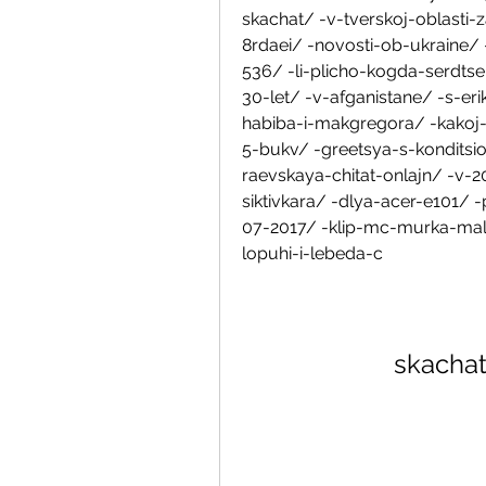
skachat/ -v-tverskoj-oblasti-
8rdaei/ -novosti-ob-ukraine/ 
536/ -li-plicho-kogda-serdtse
30-let/ -v-afganistane/ -s-e
habiba-i-makgregora/ -kakoj
5-bukv/ -greetsya-s-konditsi
raevskaya-chitat-onlajn/ -v-
siktivkara/ -dlya-acer-e101/ -
07-2017/ -klip-mc-murka-mali
lopuhi-i-lebeda-c
skachat