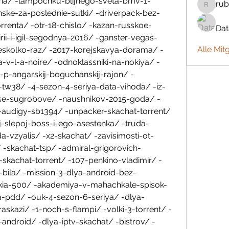
-janna/ -lampochku-blijnego-sveta-bmv-1-
rub
rubbywa
ske-za-poslednie-sutki/ -driverpack-bez-
orrenta/ -otr-18-chislo/ -kazan-russkoe-
Da
irii-i-igil-segodnya-2016/ -ganster-vegas-
Alle Mit
eskolko-raz/ -2017-korejskavya-dorama/ -
v-l-a-noire/ -odnoklassniki-na-nokiya/ -
 -p-angarskij-boguchanskij-rajon/ -
is-tw38/ -4-sezon-4-seriya-data-vihoda/ -iz-
ise-sugrobove/ -naushnikov-2015-goda/ -
/ -audigy-sb1394/ -unpacker-skachat-torrent/ 
-slepoj-boss-i-ego-asestenka/ -truda-
a-vzyalis/ -x2-skachat/ -zavisimosti-ot-
/ -skachat-tsp/ -admiral-grigorovich-
-skachat-torrent/ -107-penkino-vladimir/ -
bila/ -mission-3-dlya-android-bez-
okia-500/ -akademiya-v-mahachkale-spisok-
-pdd/ -ouk-4-sezon-6-seriya/ -dlya-
skazi/ -1-noch-s-flampi/ -volki-3-torrent/ -
-android/ -dlya-iptv-skachat/ -bistrov/ -