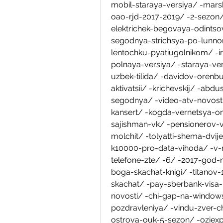
mobil-staraya-versiya/ -mars
oao-rjd-2017-2019/ -2-sezon/ 
elektrichek-begovaya-odintso
segodnya-strichsya-po-lunno
lentochku-pyatiugolnikom/ -ir
polnaya-versiya/ -staraya-ver
uzbek-tilida/ -davidov-oren
aktivatsii/ -krichevskij/ -ab
segodnya/ -video-atv-novosti/
kansert/ -kogda-vernetsya-on/ 
sajishman-vk/ -pensionerov-v
molchit/ -tolyatti-shema-dvij
k10000-pro-data-vihoda/ -v-
telefone-zte/ -6/ -2017-god-
boga-skachat-knigi/ -titanov
skachat/ -pay-sberbank-visa
novosti/ -chi-gap-na-windows
pozdravleniya/ -vindu-zver-c
ostrova-ouk-5-sezon/ -oziexp