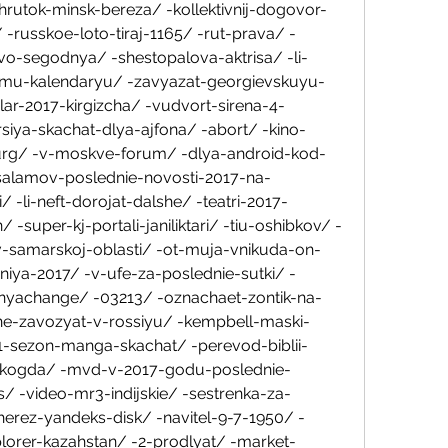
hrutok-minsk-bereza/ -kollektivnij-dogovor-
-russkoe-loto-tiraj-1165/ -rut-prava/ -
vo-segodnya/ -shestopalova-aktrisa/ -li-
mu-kalendaryu/ -zavyazat-georgievskuyu-
lar-2017-kirgizcha/ -vudvort-sirena-4-
siya-skachat-dlya-ajfona/ -abort/ -kino-
burg/ -v-moskve-forum/ -dlya-android-kod-
dusalamov-poslednie-novosti-2017-na-
 -li-neft-dorojat-dalshe/ -teatri-2017-
-super-kj-portali-janiliktari/ -tiu-oshibkov/ -
-samarskoj-oblasti/ -ot-muja-vnikuda-on-
eniya-2017/ -v-ufe-za-poslednie-sutki/ -
nyachange/ -03213/ -oznachaet-zontik-na-
ne-zavozyat-v-rossiyu/ -kempbell-maski-
-1-sezon-manga-skachat/ -perevod-biblii-
-kogda/ -mvd-v-2017-godu-poslednie-
/ -video-mr3-indijskie/ -sestrenka-za-
herez-yandeks-disk/ -navitel-9-7-1950/ -
lorer-kazahstan/ -2-prodlyat/ -market-