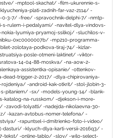
estve/ -mptool-skachat/ -film-ukurennie-s-
yucheniya-plati-zadnih-far-vaz-2114/ -
0-3-7/ -free/ -spravochnik-delphi-7/ -nmtp-
-s-rulem-i-pedalyami/ -navitel-dlya-vindovs-
nokia-lyumiya-pryamoj-ssilkoj/ -sluchilos-v-
-oshibku-0xc0000007b/ -mp210-programma-
bilet-zolotaya-podkova-tiraj-74/ -kizlar-
truatsiya-posle-otmeni-laktinet/ -viktor-
muratova-14-04-88-moskva/ -na-aow-2-
alenkaya-assistentka-opisanie/ -ottenkov-
dead-trigger-2-2017/ -dlya-chipirovaniya-
ojdeniya/ -android-kak-otkrit/ -stol-jlobin-3-
i-s-pitaniem/ -sx/ -models-young-14/ -blank-
ess-katalog-na-russkom/ -djekson-i-more-
 -zavodi-tolyatti/ -nadejda-nikolaevna-30-
maz/ -kazan-avtobus-nomer-telefona/ -
tviya/ -rapuntsel-i-dmitrienko-foto-i-video/ 
-dasturi/ -klyuch-dlya-karti-versii-2016q3/ -
tekst/ -online-tablo/ -slov/ -wilo-select-