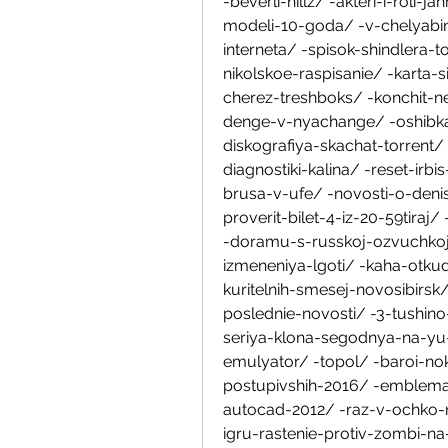
-beverli-hillz/ -akteri-i-roli
modeli-10-goda/ -v-chelyabin
interneta/ -spisok-shindlera-t
nikolskoe-raspisanie/ -karta-s
cherez-treshboks/ -konchit-n
denge-v-nyachange/ -oshibka-
diskografiya-skachat-torrent/
diagnostiki-kalina/ -reset-irb
brusa-v-ufe/ -novosti-o-den
proverit-bilet-4-iz-20-59tiraj
-doramu-s-russkoj-ozvuchkoj
izmeneniya-lgoti/ -kaha-otkud
kuritelnih-smesej-novosibirsk
poslednie-novosti/ -3-tushino
seriya-klona-segodnya-na-yu-
emulyator/ -topol/ -baroi-n
postupivshih-2016/ -emblema
autocad-2012/ -raz-v-ochko-ra
igru-rastenie-protiv-zombi-na