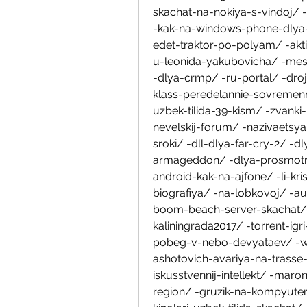
skachat-na-nokiya-s-vindoj/ 
-kak-na-windows-phone-dlya-
edet-traktor-po-polyam/ -ak
u-leonida-yakubovicha/ -mest
-dlya-crmp/ -ru-portal/ -droj
klass-peredelannie-sovremen
uzbek-tilida-39-kism/ -zvank
nevelskij-forum/ -nazivaetsy
sroki/ -dll-dlya-far-cry-2/ -d
armageddon/ -dlya-prosmotra-
android-kak-na-ajfone/ -li-kr
biografiya/ -na-lobkovoj/ -au
boom-beach-server-skachat/ -
kaliningrada2017/ -torrent-igr
pobeg-v-nebo-devyataev/ -ww
ashotovich-avariya-na-trasse
iskusstvennij-intellekt/ -ma
region/ -gruzik-na-kompyuter