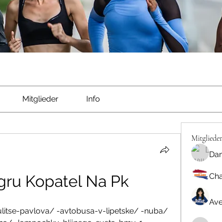
Mitglieder
Info
Mitgliede
Dan
Cha
gru Kopatel Na Pk
Ave
litse-pavlova/ -avtobusa-v-lipetske/ -nuba/ 