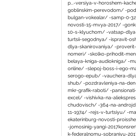
p...-versiya-v-horoshem-kach
goblinskim-perevodom/ -podkl
bulgan-vokealar/ -samp-0-3z-
novosti-15-mvya-2017/ -gonki
10-s-klyuchom/ -vatsap-dlya-
turtsii-segodnya/ -ispravit
dlya-skanirovaniya/ -proverit-
nomeri/ -skolko-prihodit-mens
belaya-kniga-audiokniga/ -
online/ -slepoj-boss-i-ego-m
serogo-epub/ -vauchera-dlya-
shub/ -pozdravleniya-na-den-r
mkr-grafik-raboti/ -pansionat
excel/ -vishivka-na-aliekspr
chudovisch/ -364-na-androjd/
11-1974/ -rejs-v-turtsiyu/ -
ekaterinburg-novosti-proisshes
-jomosinig-yangi-2017konsrert
k-federalnomu-sobraniyu-2017-