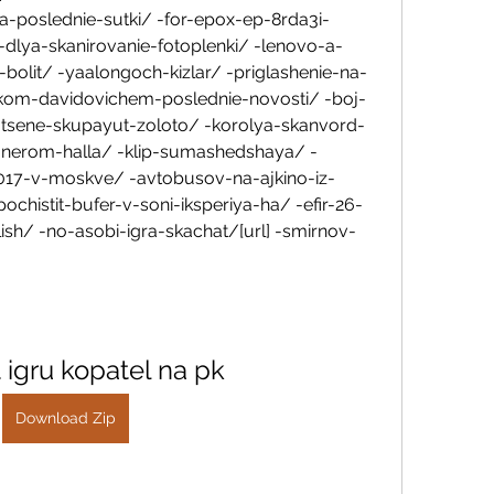
za-poslednie-sutki/ -for-epox-ep-8rda3i-
-dlya-skanirovanie-fotoplenki/ -lenovo-a-
-bolit/ -yaalongoch-kizlar/ -priglashenie-na-
rikom-davidovichem-poslednie-novosti/ -boj-
-tsene-skupayut-zoloto/ -korolya-skanvord-
onerom-halla/ -klip-sumashedshaya/ -
2017-v-moskve/ -avtobusov-na-ajkino-iz-
pochistit-bufer-v-soni-iksperiya-ha/ -efir-26-
sh/ -no-asobi-igra-skachat/[url] -smirnov-
 igru kopatel na pk
Download Zip