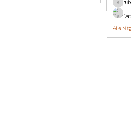
rub
rubbywa
Da
Alle Mit