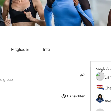
Mitglieder
Info
Mitgliede
Dan
he group.
Cha
3 Ansichten
Ave