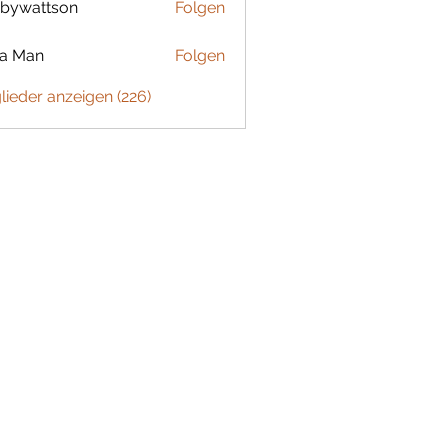
bywattson
Folgen
ttson
ta Man
Folgen
glieder anzeigen (226)