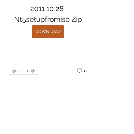
2011 10 28 
Nt5setupfromiso Zip
DOWNLOAD
0
0
Write a comment...
Info
Willkommen in der Gruppe! Hier
können Sie sich mit anderen M
...
Weiterlesen