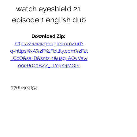
watch eyeshield 21 
episode 1 english dub
Download Zip: 
https://www.google.com/url?
q=https%3A%2F%2Fblltly.com%2F2t
LCcO&sa=D&sntz=1&usg=AOvVaw
00eRrO0BZZ_-LYnjK4MQPr
 076b4e4f54
0
0
Write a comment...