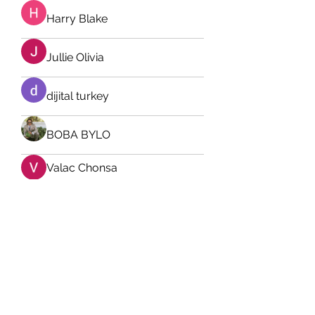
Harry Blake
Jullie Olivia
dijital turkey
BOBA BYLO
Valac Chonsa
Stridex Clothing
My Spotify
distinctive.macaw.mkfw
distinctive.macaw.mkfw
Harry Wilson