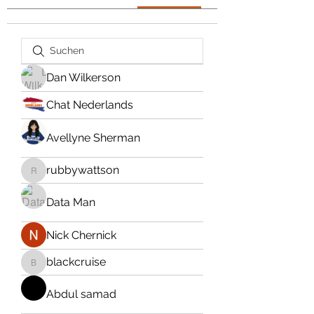
Dan Wilkerson
Chat Nederlands
Avellyne Sherman
rubbywattson
rubbywattson
Data Man
Nick Chernick
blackcruise
blackcruise
Abdul samad