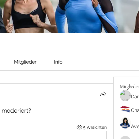
Mitglieder
Info
Mitgliede
Dan
 moderiert?
Cha
Ave
5 Ansichten