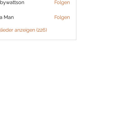
bywattson
Folgen
ttson
ta Man
Folgen
glieder anzeigen (226)