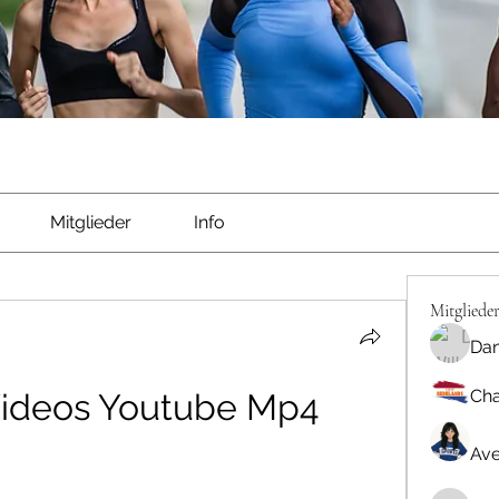
Mitglieder
Info
Mitgliede
Dan
Cha
Videos Youtube Mp4
Ave