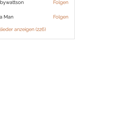
bywattson
Folgen
ttson
ta Man
Folgen
glieder anzeigen (226)