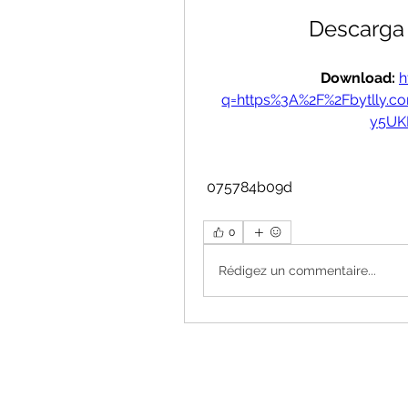
Descarga
Download: 
h
q=https%3A%2F%2Fbytlly.
y5UK
 075784b09d
0
Rédigez un commentaire...