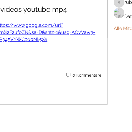
rub
rubbywa
 videos youtube mp4
Da
ttps://www.google.com/url?
Alle Mit
com%2F2ufoZN&sa=D&sntz=1&usg=AOvVaw3-
P345VYWC9o0Nk5Xe
0 Kommentare