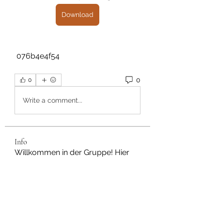
Download
 076b4e4f54
0
0
Write a comment...
Info
Willkommen in der Gruppe! Hier
können Sie sich mit anderen M
...
Weiterlesen
Mitglieder