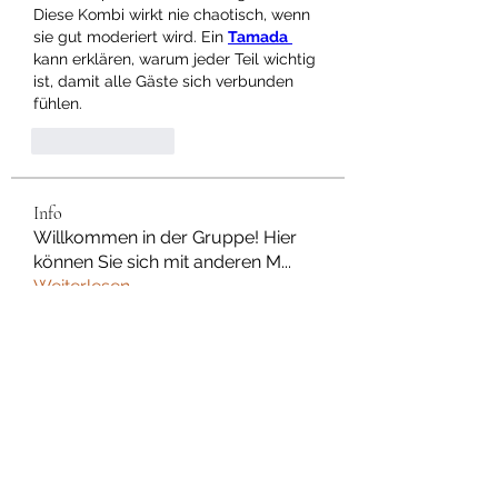
Diese Kombi wirkt nie chaotisch, wenn 
sie gut moderiert wird. Ein 
Tamada
kann erklären, warum jeder Teil wichtig 
ist, damit alle Gäste sich verbunden 
fühlen.
Like
Reply
Info
Willkommen in der Gruppe! Hier
können Sie sich mit anderen M
...
Weiterlesen
Mitglieder
Dan Wilkerson
Folgen
Chat Nederlands
Folgen
Avellyne Sherman
Folgen