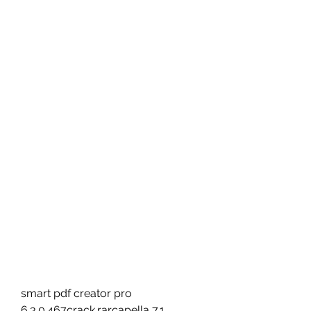
smart pdf creator pro 
6.3.0.467crack.rarcapella 7.1 