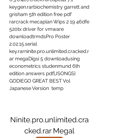
keygen.rarbiochemistry garrett and 
grisham 5th edition free pdf 
rarcrack mecaplan Wips 2 19 46dfe 
520tx driver for vmware 
downloadtrmdsPro Poster 
2.02.15.serial 
key.rarninite.pro.unlimited.cracked.r
ar megaDigsi 5 downloadusing 
econometrics studenmund 6th 
edition answers pdf[JSONGS] 
GODIEGO GREAT BEST Vol 
Japanese Version  temp
Ninite.pro.unlimited.cra
cked.rar Megal