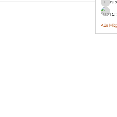
rub
rubbywa
Da
Alle Mit