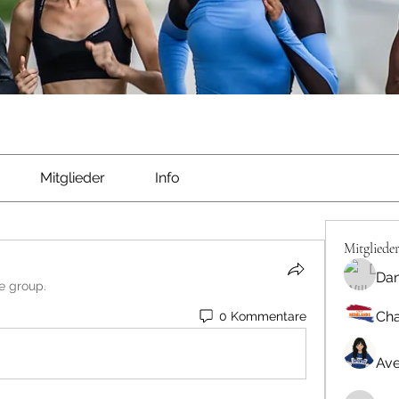
Mitglieder
Info
Mitgliede
Dan
he group.
Cha
0 Kommentare
Ave