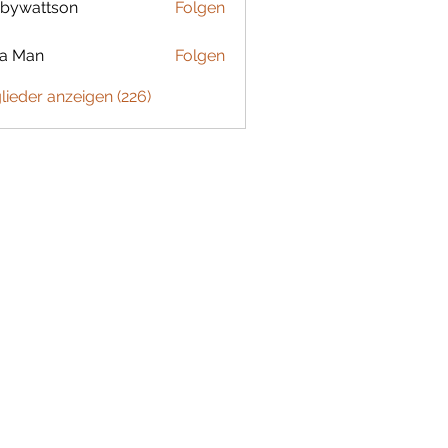
bywattson
Folgen
ttson
ta Man
Folgen
glieder anzeigen (226)