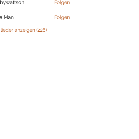
bywattson
Folgen
ttson
ta Man
Folgen
glieder anzeigen (226)