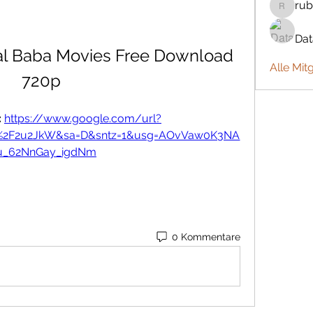
rub
rubbywa
Da
l Baba Movies Free Download 
Alle Mit
720p
 
https://www.google.com/url?
om%2F2u2JkW&sa=D&sntz=1&usg=AOvVaw0K3NA
u_62NnGay_igdNm
0 Kommentare