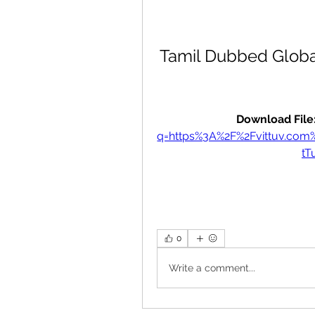
Tamil Dubbed Globa
Download File:
q=https%3A%2F%2Fvittuv.c
tT
0
Write a comment...