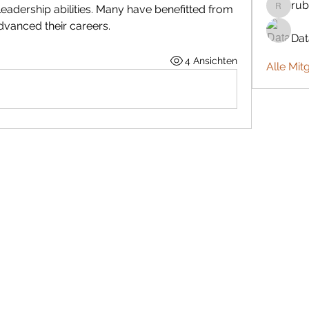
rub
eadership abilities. Many have benefitted from 
rubbywa
dvanced their careers.
Da
4 Ansichten
Alle Mit