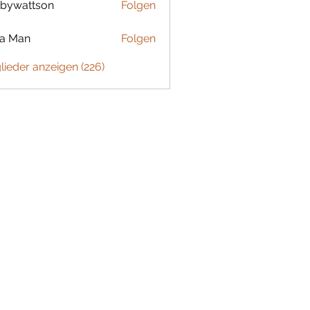
bywattson
Folgen
ttson
ta Man
Folgen
glieder anzeigen (226)