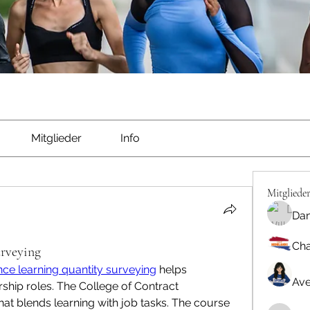
Mitglieder
Info
Mitgliede
Dan
Cha
urveying
nce learning quantity surveying
 helps 
Ave
rship roles. The College of Contract 
t blends learning with job tasks. The course 