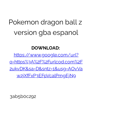
Pokemon dragon ball z 
version gba espanol
DOWNLOAD: 
https://www.google.com/url?
q=https%3A%2F%2Furlcod.com%2F
2ukvDK&sa=D&sntz=1&usg=AOvVa
w2jXfFxP3EFpVcalPmgEjN9
 3ab5b0c292
0
0
Rédigez un commentaire...