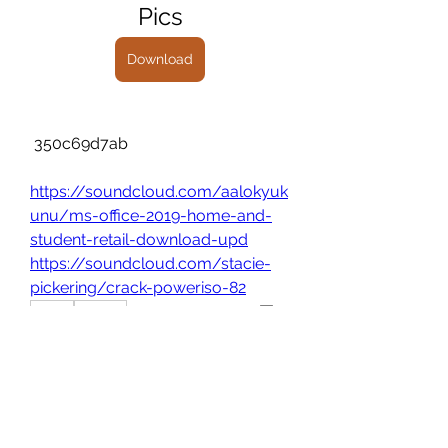
Pics
Download
 350c69d7ab
https://soundcloud.com/aalokyuk
unu/ms-office-2019-home-and-
student-retail-download-upd
https://soundcloud.com/stacie-
pickering/crack-poweriso-82
0
0
Write a comment...
Info