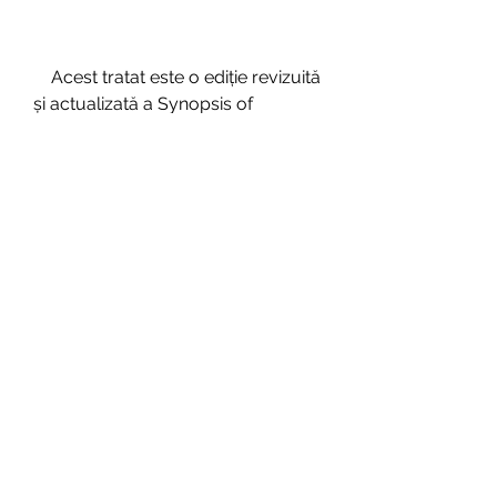
    Acest tratat este o ediție revizuită 
și actualizată a Synopsis of 
Psychiatry: Behavioral 
Sciences/Clinical Psychiatry, 
publicată în 2021. Este o lucrare 
concisă și accesibilă, care oferă o 
prezentare generală a principalelor 
concepte și probleme din 
domeniul psihiatriei. Tratatul are 
peste 1000 de pagini și este 
împărțit în patru părți: Bazele 
comportamentului uman; 
Evaluarea clinică și diagnosticul 
diferențial; Tratamentul tulburărilor 
mentale; Subspecialități în 
psihiatrie. Tratatul poate fi 