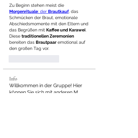
Zu Beginn stehen meist die 
Morgenrituale
: der 
Brautkauf
, das 
Schmücken der Braut, emotionale 
Abschiedsmomente mit den Eltern und 
das Begrüßen mit 
Kaffee und Karawei
. 
Diese 
traditionellen Zeremonien
bereiten das 
Brautpaar
 emotional auf 
den großen Tag vor.
Curtir
Responder
Info
Willkommen in der Gruppe! Hier
können Sie sich mit anderen M
...
Weiterlesen
Mitglieder
Dan Wilkerson
Folgen