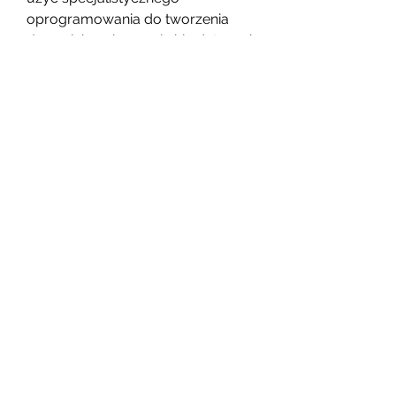
oprogramowania do tworzenia 
dzwonków, aby wyciąć i edytować 
ulubioną muzykę w postaci 
własnego dzwonka.
0
0
Kommentar verfassen...
Info
Willkommen in der Gruppe! Hier
können Sie sich mit anderen M
...
Weiterlesen
Mitglieder
Dan Wilkerson
Folgen
Chat Nederlands
Folgen