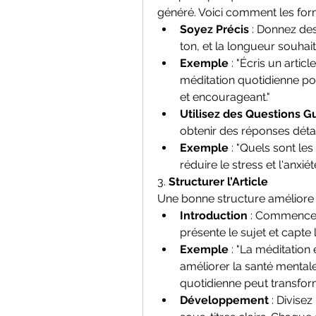
généré. Voici comment les for
Soyez Précis
 : Donnez des 
ton, et la longueur souhaité
Exemple
 : "Écris un arti
méditation quotidienne pour
et encourageant."
Utilisez des Questions G
obtenir des réponses détail
Exemple
 : "Quels sont le
réduire le stress et l'anxiét
3. 
Structurer l’Article
Une bonne structure améliore la 
Introduction
 : Commencez
présente le sujet et capte l
Exemple
 : "La méditatio
améliorer la santé menta
quotidienne peut transform
Développement
 : Divise