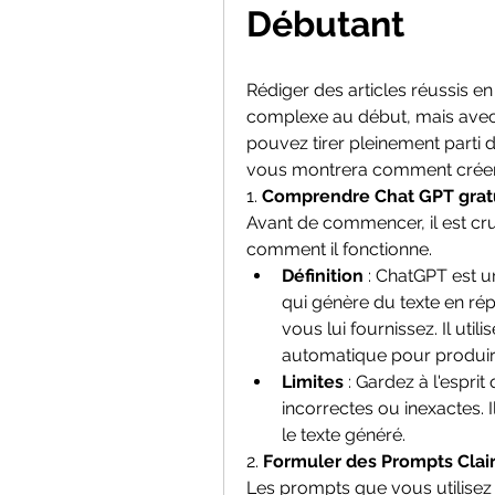
Débutant
Rédiger des articles réussis en 
complexe au début, mais avec 
pouvez tirer pleinement parti d
vous montrera comment créer de
1. 
Comprendre Chat GPT gratu
Avant de commencer, il est cr
comment il fonctionne.
Définition
 : ChatGPT est 
qui génère du texte en ré
vous lui fournissez. Il uti
automatique pour produir
Limites
 : Gardez à l'espr
incorrectes ou inexactes. Il
le texte généré.
2. 
Formuler des Prompts Clai
Les prompts que vous utilisez i