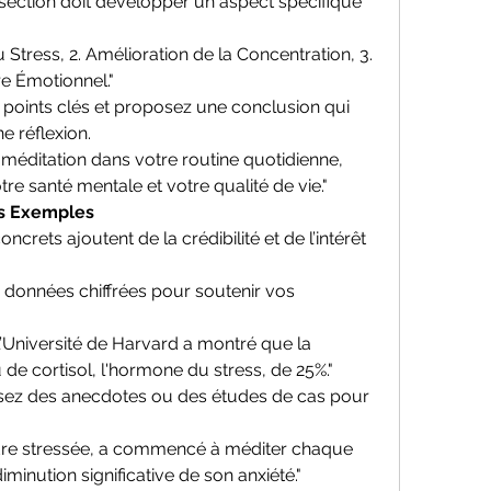
 section doit développer un aspect spécifique 
u Stress, 2. Amélioration de la Concentration, 3. 
re Émotionnel."
 points clés et proposez une conclusion qui 
ne réflexion.
la méditation dans votre routine quotidienne, 
e santé mentale et votre qualité de vie."
es Exemples
rets ajoutent de la crédibilité et de l’intérêt 
s données chiffrées pour soutenir vos 
l’Université de Harvard a montré que la 
 de cortisol, l'hormone du stress, de 25%."
ilisez des anecdotes ou des études de cas pour 
adre stressée, a commencé à méditer chaque 
minution significative de son anxiété."