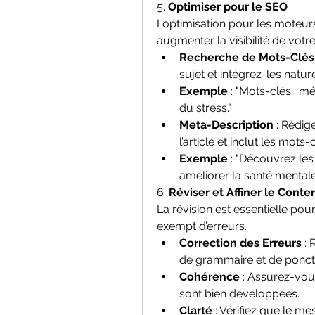
5. 
Optimiser pour le SEO
L’optimisation pour les moteur
augmenter la visibilité de votre 
Recherche de Mots-Clés
sujet et intégrez-les natur
Exemple
 : "Mots-clés : mé
du stress."
Meta-Description
 : Rédi
l’article et inclut les mots
Exemple
 : "Découvrez le
améliorer la santé mentale 
6. 
Réviser et Affiner le Conte
La révision est essentielle pour 
exempt d’erreurs.
Correction des Erreurs
 :
de grammaire et de ponct
Cohérence
 : Assurez-vous
sont bien développées.
Clarté
 : Vérifiez que le mes