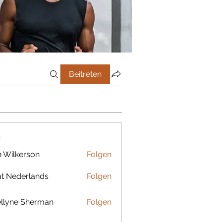
Beitreten
r
 Wilkerson
Folgen
t Nederlands
Folgen
llyne Sherman
Folgen