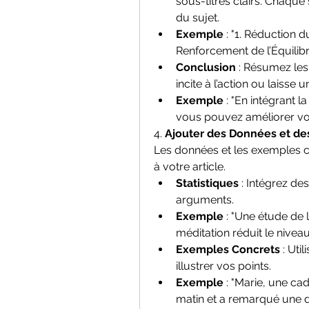
sous-titres clairs. Chaque
du sujet.
Exemple
 : "1. Réduction d
Renforcement de l’Équilib
Conclusion
 : Résumez les
incite à l’action ou laisse u
Exemple
 : "En intégrant 
vous pouvez améliorer votr
4. 
Ajouter des Données et d
Les données et les exemples conc
à votre article.
Statistiques
 : Intégrez de
arguments.
Exemple
 : "Une étude de 
méditation réduit le niveau
Exemples Concrets
 : Ut
illustrer vos points.
Exemple
 : "Marie, une c
matin et a remarqué une di