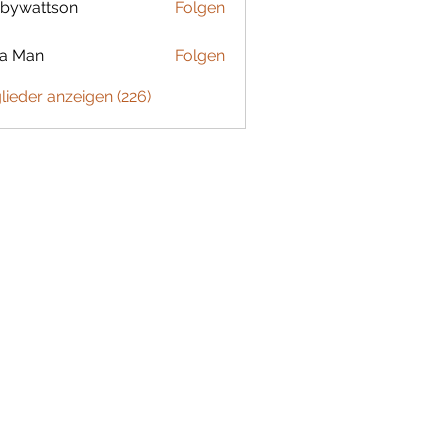
bywattson
Folgen
ttson
ta Man
Folgen
glieder anzeigen (226)