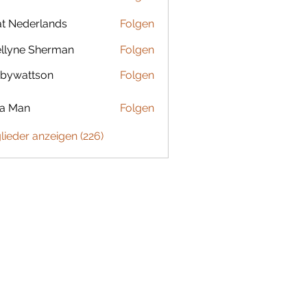
t Nederlands
Folgen
llyne Sherman
Folgen
bywattson
Folgen
ttson
ta Man
Folgen
glieder anzeigen (226)