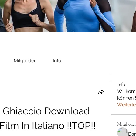
Mitglieder
Info
Info
Willkom
können S
Weiterl
i Ghiaccio Download 
ilm In Italiano !!TOP!!
Mitgliede
Dan