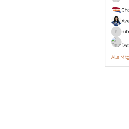
Cha
Ave
rub
rubbywa
Da
Alle Mit