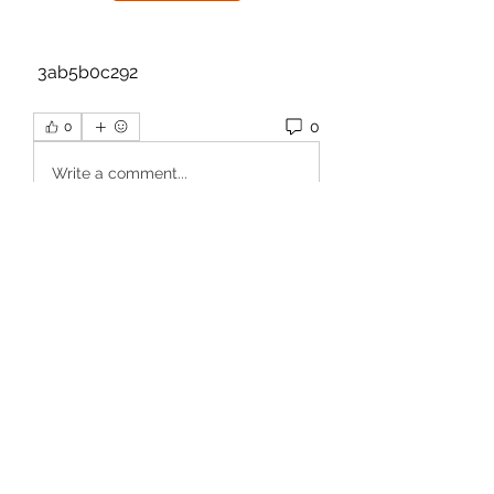
 3ab5b0c292
0
0
Write a comment...
Info
Willkommen in der Gruppe! Hier
können Sie sich mit anderen M
...
Weiterlesen
Mitglieder
Dan Wilkerson
Folgen
Chat Nederlands
Folgen