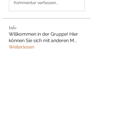
Kommentar verfassen...
Info
Willkommen in der Gruppe! Hier
können Sie sich mit anderen M
...
Weiterlesen
Mitglieder
Dan Wilkerson
Folgen
Chat Nederlands
Folgen
Avellyne Sherman
Folgen
rubbywattson
Folgen
rubbywattson
Data Man
Folgen