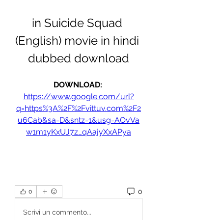
in Suicide Squad 
(English) movie in hindi 
dubbed download
DOWNLOAD: 
https://www.google.com/url?
q=https%3A%2F%2Fvittuv.com%2F2
u6Cab&sa=D&sntz=1&usg=AOvVa
w1m1yKxUJ7z_qAajyXxAPya
0
0
Scrivi un commento...