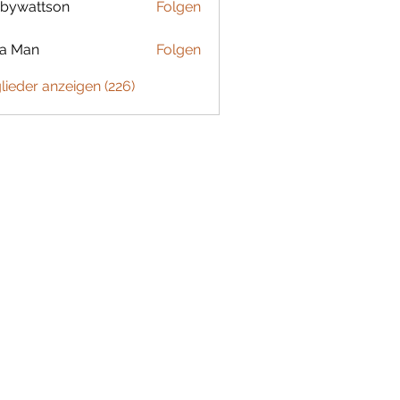
bywattson
Folgen
ttson
ta Man
Folgen
glieder anzeigen (226)