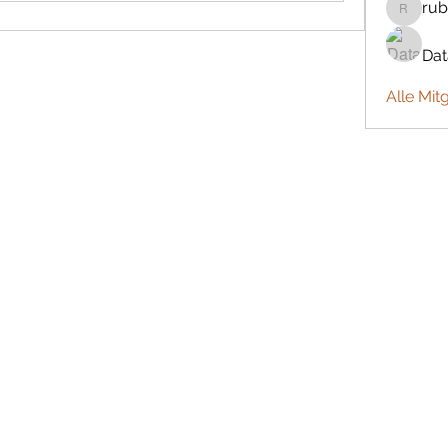
rub
rubbywa
Da
Alle Mit