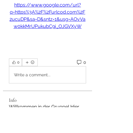
https://www.google.com/url?
q=https%3A%2F%2Furlcod.com%2F
2ucuDP&sa=D&sntz=1&usg=AOvVa
w0kkMrUPukubC9j_OJGVXyW
0
0
Write a comment...
Info
Willkommen in der Gruppe! Hier
können Sie sich mit anderen M
...
Weiterlesen