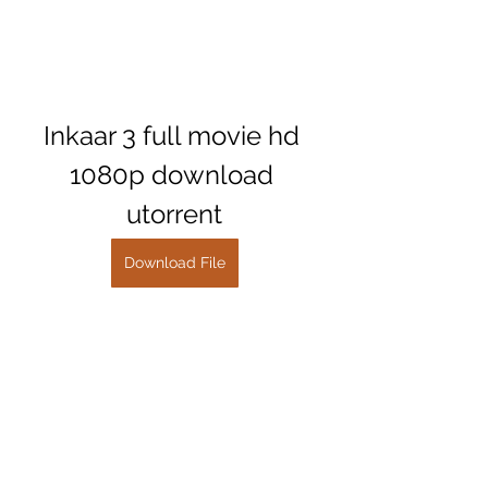
Inkaar 3 full movie hd 
1080p download 
utorrent
Download File
0
0
댓글을 입력하세요.